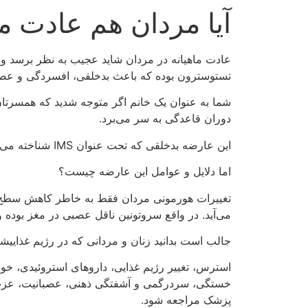
آیا مردان هم عادت ما
عادت ماهیانه در مردان شاید عجیب به نظر برسد 
تستوسترون بوده که باعث بدخلقی، افسردگی و عصبا
شما به عنوان یک خانم اگر متوجه شدید که همسرتان 
دوران قاعدگی به سر می‌برد.
این عارضه بدخلقی که تحت عنوان IMS شناخته می‌شود یک عارضه‌ی اصلی دارد که آن هم حساسیت زیاد به محرک‌های بیرونی و در نتیجه عصبانیت است.
اما دلایل و عوامل این عارضه چیست؟
تغييرات هورمونی مردان فقط به خاطر کاهش سطح تس
می‌آید. در واقع سروتونين ناقل عصبی در مغز بود
جالب است بدانید زنان و مردانی که در رژیم غذاییش
استرس، تغییر رژیم غذایی، داروهای استروئیدی، خوا
خستگی، سردرگمی و آشفتگی ذهنی، عصبانیت، عزت 
پزشک مراجعه شود.